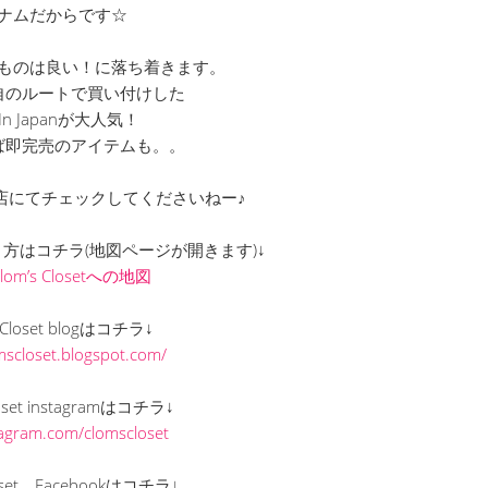
ナムだからです☆
ものは良い！に落ち着きます。
自のルートで買い付けした
 In Japanが大人気！
ば即完売のアイテムも。。
店にてチェックしてくださいねー♪
での行き方はコチラ(地図ページが開きます)↓
Clom’s Closetへの地図
s Closet blogはコチラ↓
omscloset.blogspot.com/
loset instagramはコチラ↓
stagram.com/clomscloset
loset Facebookはコチラ↓