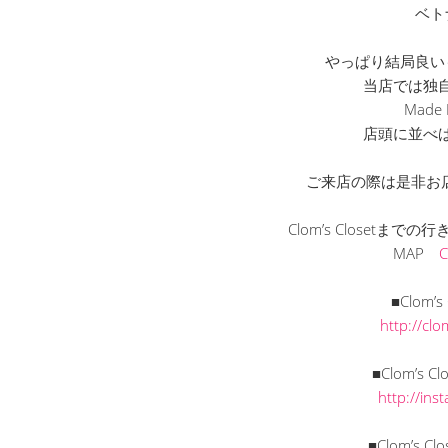
ベト
やっぱり結局良い
当店では独
Made
店頭に並べ
ご来店の際は是非お
Clom’s Closetま
MAP
■Clom’
http://cl
■Clom’s C
http://in
■Clom’s C