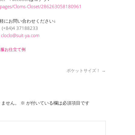
/pages/Cloms-Closet/286263058180961
軽にお問い合わせください↓
(+84)4 37188233
L
cloclo@suit-ya.com
洋服お仕立て例
ポケットサイズ！
→
りません。
※
が付いている欄は必須項目です