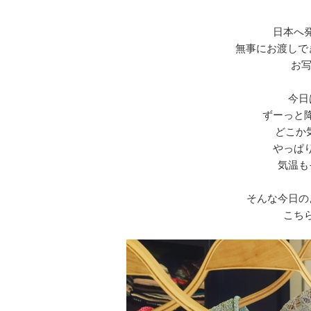
日本へ
無事にお渡しで
お写
今日
ずーっと
どこか
やっぱ
気温も
そんな今日の
こち