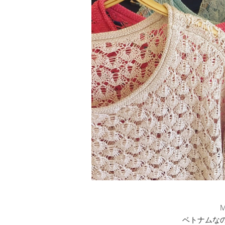
M
ベトナムな