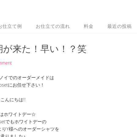
お仕立て例
お仕立ての流れ
料金
最近の投稿
期が来た！早い！？笑
omment
ノイでのオーダーメイドは
 Closetにお任せ下さい！
こんにちは!!
はホワイトデー☆
Closetでもホワイトデーの
よりY様へのオーダーシャツを
承りました♪