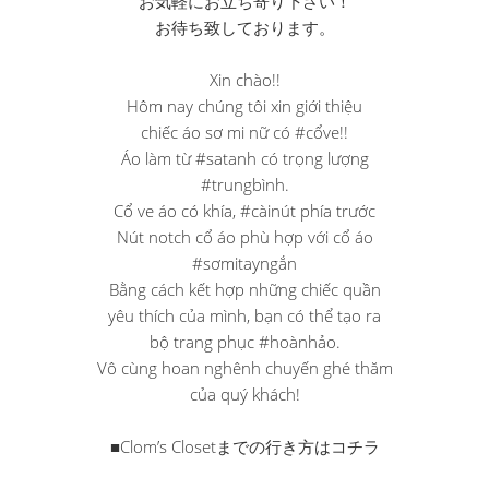
お気軽にお立ち寄り下さい！
お待ち致しております。
Xin chào!!
Hôm nay chúng tôi xin giới thiệu
chiếc áo sơ mi nữ có #cổve!!
Áo làm từ #satanh có trọng lượng
#trungbình.
Cổ ve áo có khía, #càinút phía trước
Nút notch cổ áo phù hợp với cổ áo
#sơmitayngắn
Bằng cách kết hợp những chiếc quần
yêu thích của mình, bạn có thể tạo ra
bộ trang phục #hoànhảo.
Vô cùng hoan nghênh chuyến ghé thăm
của quý khách!
■Clom’s Closetまでの行き方はコチラ