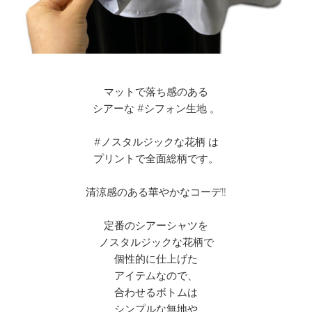
マットで落ち感のある
シアーな #シフォン生地 。
#ノスタルジックな花柄 は
プリントで全面総柄です。
清涼感のある華やかなコーデ‼︎
定番のシアーシャツを
ノスタルジックな花柄で
個性的に仕上げた
アイテムなので、
合わせるボトムは
シンプルな無地や