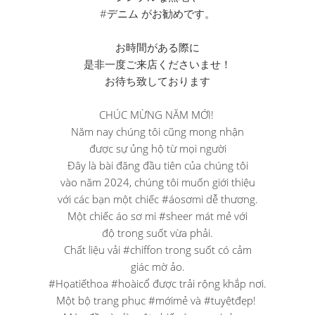
#デニム がお勧めです。
お時間がある際に
是非一度ご来店くださいませ！
お待ち致しております
CHÚC MỪNG NĂM MỚI! ︎
Năm nay chúng tôi cũng mong nhận
được sự ủng hộ từ mọi người
Đây là bài đăng đầu tiên của chúng tôi
vào năm 2024, chúng tôi muốn giới thiệu
với các bạn một chiếc #áosơmi dễ thương.
Một chiếc áo sơ mi #sheer mát mẻ với
độ trong suốt vừa phải.
Chất liệu vải #chiffon trong suốt có cảm
giác mờ ảo.
#Họatiếthoa #hoàicổ được trải rộng khắp nơi.
Một bộ trang phục #mớimẻ và #tuyệtđẹp! ︎