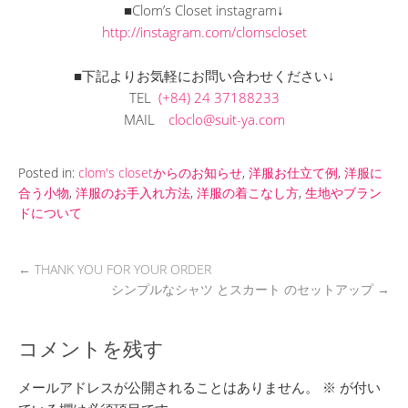
■Clom’s Closet instagram↓
http://instagram.com/clomscloset
■下記よりお気軽にお問い合わせください↓
TEL
(+84) 24 37188233
MAIL
cloclo@suit-ya.com
Posted in:
clom's closetからのお知らせ
,
洋服お仕立て例
,
洋服に
合う小物
,
洋服のお手入れ方法
,
洋服の着こなし方
,
生地やブラン
ドについて
←
THANK YOU FOR YOUR ORDER
シンプルなシャツ とスカート のセットアップ
→
コメントを残す
メールアドレスが公開されることはありません。
※
が付い