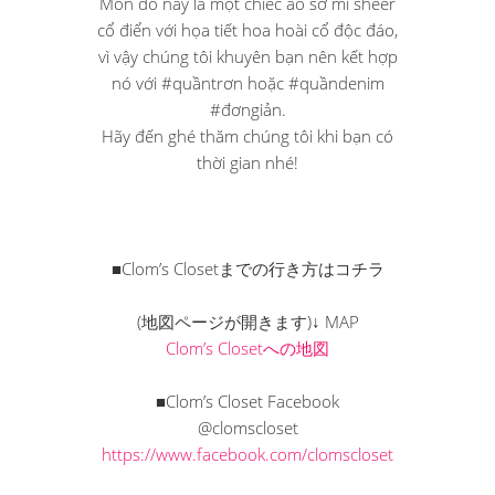
Món đồ này là một chiếc áo sơ mi sheer
cổ điển với họa tiết hoa hoài cổ độc đáo,
vì vậy chúng tôi khuyên bạn nên kết hợp
nó với #quầntrơn hoặc #quầndenim
#đơngiản.
Hãy đến ghé thăm chúng tôi khi bạn có
thời gian nhé!
■Clom’s Closetまでの行き方はコチラ
(地図ページが開きます)↓ MAP
Clom’s Closetへの地図
■Clom’s Closet Facebook
@clomscloset
https://www.facebook.com/clomscloset