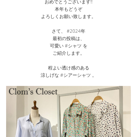
おめでとうございます‼︎
本年もどうぞ
よろしくお願い致します。
さて、 #2024年
最初の投稿は、
可愛い #シャツ を
ご紹介します。
程よい透け感のある
涼しげな #シアーシャツ 。