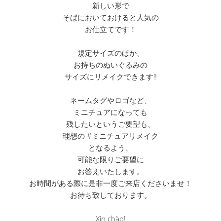
新しい形で
そばにおいておけると人気の
お仕立てです！
規定サイズのほか、
お持ちのぬいぐるみの
サイズにリメイクできます‼︎
ネームタグやロゴなど、
ミニチュアになっても
残したいというご要望も、
理想の #ミニチュアリメイク
となるよう、
可能な限りご要望に
お答えいたします。
お時間がある際に是非一度ご来店くださいませ！
お待ち致しております。
Xin chào!