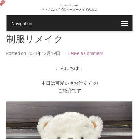
Clom's Closet
ベトナムハノイのオーダーメイドのお店
制服リメイク
Posted on
2023年12月19日
Leave a Comment
こんにちは！
本日は可愛い #お仕立て の
ご紹介です