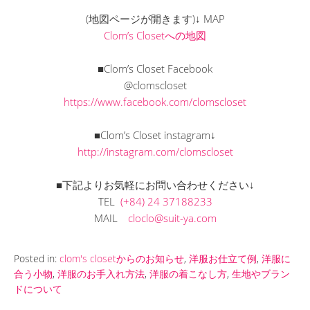
(地図ページが開きます)↓ MAP
Clom’s Closetへの地図
■Clom’s Closet Facebook
@clomscloset
https://www.facebook.com/clomscloset
■Clom’s Closet instagram↓
http://instagram.com/clomscloset
■下記よりお気軽にお問い合わせください↓
TEL
(+84) 24 37188233
MAIL
cloclo@suit-ya.com
Posted in:
clom's closetからのお知らせ
,
洋服お仕立て例
,
洋服に
合う小物
,
洋服のお手入れ方法
,
洋服の着こなし方
,
生地やブラン
ドについて