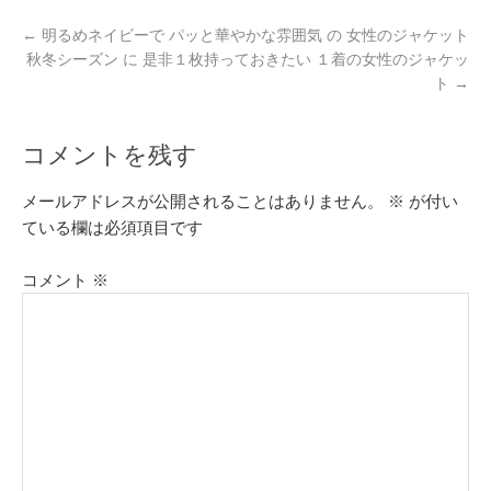
←
明るめネイビーで パッと華やかな雰囲気 の 女性のジャケット
秋冬シーズン に 是非１枚持っておきたい １着の女性のジャケッ
ト
→
コメントを残す
メールアドレスが公開されることはありません。
※
が付い
ている欄は必須項目です
コメント
※