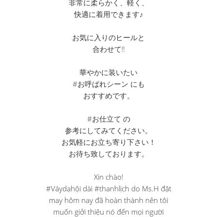
非常に柔らかく、軽く、
快適に着用できます♪
お気に入りのヒールと
合わせて‼︎
華やかに装いたい
#お呼ばれシーン にも
おすすめです。
#お仕立て の
参考にしてみてください。
お気軽にお立ち寄り下さい！
お待ち致しております。
Xin chào!
#Váydạhội dài #thanhlịch do Ms.H đặt
may hôm nay đã hoàn thành nên tôi
muốn giởi thiệu nó đến mọi người