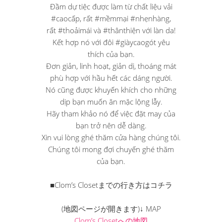
Đầm dự tiệc được làm từ chất liệu vải
#caocấp, rất #mềmmại #nhẹnhàng,
rất #thoảimái và #thânthiện với làn da!
Kết hợp nó với đôi #giàycaogót yêu
thích của bạn.
Đơn giản, linh hoạt, giản dị, thoáng mát
phù hợp với hầu hết các dáng người.
Nó cũng được khuyến khích cho những
dịp bạn muốn ăn mặc lộng lẫy.
Hãy tham khảo nó để việc đặt may của
bạn trở nên dễ dàng.
Xin vui lòng ghé thăm cửa hàng chúng tôi.
Chúng tôi mong đợi chuyến ghé thăm
của bạn.
■Clom’s Closetまでの行き方はコチラ
(地図ページが開きます)↓ MAP
Clom’s Closetへの地図