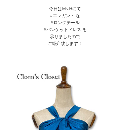
今日はMs.Hにて
#エレガント な
#ロングテール
#バンケットドレス を
承りましたので
ご紹介致します！