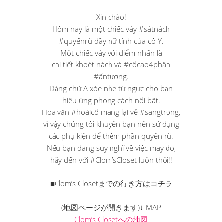
Xin chào!
Hôm nay là một chiếc váy #sátnách
#quyếnrũ đầy nữ tính của cô Y.
Một chiếc váy với điểm nhấn là
chi tiết khoét nách và #cổcao4phân
#ấntượng.
Dáng chữ A xòe nhẹ từ ngực cho bạn
hiệu ứng phong cách nổi bật.
Hoa văn #hoàicổ mang lại vẻ #sangtrọng,
vì vậy chúng tôi khuyên bạn nên sử dụng
các phụ kiện để thêm phần quyến rũ.
Nếu bạn đang suy nghĩ về việc may đo,
hãy đến với #Clom’sCloset luôn thôi!!
■Clom’s Closetまでの行き方はコチラ
(地図ページが開きます)↓ MAP
Clom’s Closetへの地図