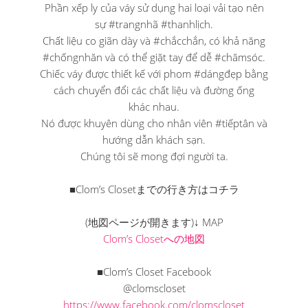
Phần xếp ly của váy sử dụng hai loại vải tạo nên
sự #trangnhã #thanhlịch.
Chất liệu co giãn dày và #chắcchắn, có khả năng
#chốngnhăn và có thể giặt tay để dễ #chămsóc.
Chiếc váy được thiết kế với phom #dángđẹp bằng
cách chuyển đổi các chất liệu và đường ống
khác nhau.
Nó được khuyên dùng cho nhân viên #tiếptân và
hướng dẫn khách sạn.
Chúng tôi sẽ mong đợi người ta.
■Clom’s Closetまでの行き方はコチラ
(地図ページが開きます)↓ MAP
Clom’s Closetへの地図
■Clom’s Closet Facebook
@clomscloset
https://www.facebook.com/clomscloset