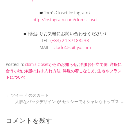
■Clom’s Closet instagram↓
http://instagram.com/clomscloset
■下記よりお気軽にお問い合わせください↓
TEL
(+84) 24 37188233
MAIL
cloclo@suit-ya.com
Posted in:
clom's closetからのお知らせ
,
洋服お仕立て例
,
洋服に
合う小物
,
洋服のお手入れ方法
,
洋服の着こなし方
,
生地やブラン
ドについて
←
ツイード のスカート
大胆なバックデザイン が セクシーでオシャレなトップス
→
コメントを残す