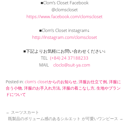
■Clom’s Closet Facebook
@clomscloset
https://www.facebook.com/clomscloset
■Clom’s Closet instagram↓
http://instagram.com/clomscloset
■下記よりお気軽にお問い合わせください↓
TEL
(+84) 24 37188233
MAIL
cloclo@suit-ya.com
Posted in:
clom's closetからのお知らせ
,
洋服お仕立て例
,
洋服に
合う小物
,
洋服のお手入れ方法
,
洋服の着こなし方
,
生地やブラン
ドについて
←
スーツスカート
既製品のボリューム感のあるシルエット が可愛いワンピース
→