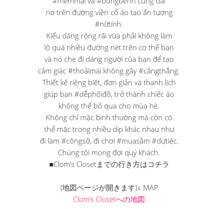
#mềmmại và #bồngbềnh cùng dải
nơ trên đường viền cổ áo tạo ấn tượng
#nữtính.
Kiểu dáng rộng rãi vừa phải không làm
lộ quá nhiều đường nét trên cơ thể bạn
và nó che đi dáng người của bạn để tạo
cảm giác #thoảimái không gây #căngthẳng.
Thiết kế riêng biệt, đơn giản và thanh lịch
giúp bạn #dễphốiđồ, trở thành chiếc áo
không thể bỏ qua cho mùa hè.
Không chỉ mặc bình thường mà còn có
thể mặc trong nhiều dịp khác nhau như
đi làm #côngsở, đi chơi #muasắm #dựtiệc.
Chúng tôi mong đợi quý khách.
■Clom’s Closetまでの行き方はコチラ
(地図ページが開きます)↓ MAP
Clom’s Closetへの地図