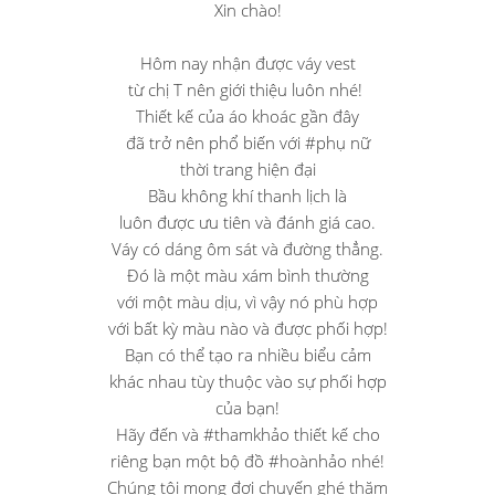
Xin chào!
Hôm nay nhận được váy vest
từ chị T nên giới thiệu luôn nhé! ︎
Thiết kế của áo khoác gần đây
đã trở nên phổ biến với #phụ nữ
thời trang hiện đại
Bầu không khí thanh lịch là
luôn được ưu tiên và đánh giá cao.
Váy có dáng ôm sát và đường thẳng.
Đó là một màu xám bình thường
với một màu dịu, vì vậy nó phù hợp
với bất kỳ màu nào và được phối hợp!
Bạn có thể tạo ra nhiều biểu cảm
khác nhau tùy thuộc vào sự phối hợp
của bạn!
Hãy đến và #thamkhảo thiết kế cho
riêng bạn một bộ đồ #hoànhảo nhé!
Chúng tôi mong đợi chuyến ghé thăm