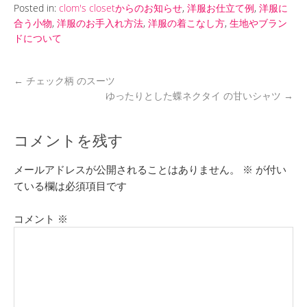
Posted in:
clom's closetからのお知らせ
,
洋服お仕立て例
,
洋服に
合う小物
,
洋服のお手入れ方法
,
洋服の着こなし方
,
生地やブラン
ドについて
←
チェック柄 のスーツ
ゆったりとした蝶ネクタイ の甘いシャツ
→
コメントを残す
メールアドレスが公開されることはありません。
※
が付い
ている欄は必須項目です
コメント
※