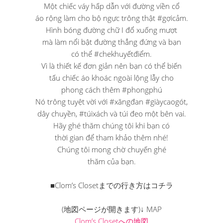
Một chiếc váy hấp dẫn với đường viền cổ
áo rộng làm cho bộ ngực trông thật #gợicảm.
Hình bóng đường chữ I đổ xuống mượt
mà làm nổi bật đường thẳng đứng và bạn
có thể #chekhuyếtđiểm.
Vì là thiết kế đơn giản nên bạn có thể biến
tấu chiếc áo khoác ngoài lộng lẫy cho
phong cách thêm #phongphú
Nó trông tuyệt vời với #xăngđan #giàycaogót,
dây chuyền, #túixách và túi đeo một bên vai.
Hãy ghé thăm chúng tôi khi bạn có
thời gian để tham khảo thêm nhé!
Chúng tôi mong chờ chuyến ghé
thăm của bạn.
■Clom’s Closetまでの行き方はコチラ
(地図ページが開きます)↓ MAP
Clom’s Closetへの地図