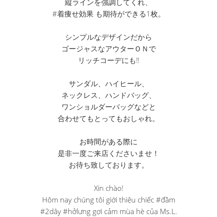
縦ラインを強調してくれ、
#着痩せ効果 も期待ができる1枚。
シンプルなデザインだから
ゴージャスなアウターＯＮで
リッチコーデにも‼︎
サンダル、ハイヒール、
ネックレス、ハンドバッグ、
ワンショルダーバッグなどと
合わせてもとってもおしゃれ。
お時間がある際に
是非一度ご来店くださいませ！
お待ち致しております。
Xin chào!
Hôm nay chúng tôi giới thiệu chiếc #đầm
#2dây #hởlưng gợi cảm mùa hè của Ms.L.