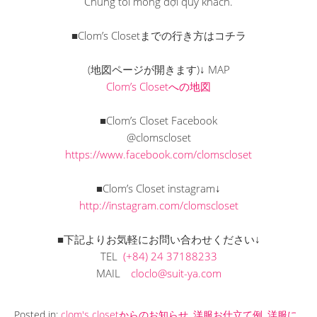
Chúng tôi mong đợi quý khách.
■Clom’s Closetまでの行き方はコチラ
(地図ページが開きます)↓ MAP
Clom’s Closetへの地図
■Clom’s Closet Facebook
@clomscloset
https://www.facebook.com/clomscloset
■Clom’s Closet instagram↓
http://instagram.com/clomscloset
■下記よりお気軽にお問い合わせください↓
TEL
(+84) 24 37188233
MAIL
cloclo@suit-ya.com
Posted in:
clom's closetからのお知らせ
,
洋服お仕立て例
,
洋服に