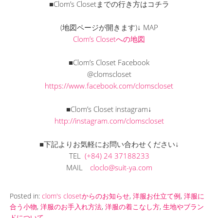
■Clom’s Closetまでの行き方はコチラ
(地図ページが開きます)↓ MAP
Clom’s Closetへの地図
■Clom’s Closet Facebook
@clomscloset
https://www.facebook.com/clomscloset
■Clom’s Closet instagram↓
http://instagram.com/clomscloset
■下記よりお気軽にお問い合わせください↓
TEL
(+84) 24 37188233
MAIL
cloclo@suit-ya.com
Posted in:
clom's closetからのお知らせ
,
洋服お仕立て例
,
洋服に
合う小物
,
洋服のお手入れ方法
,
洋服の着こなし方
,
生地やブラン
ドについて