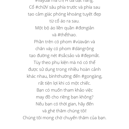
#váydài mà chị H đã đặt hàng.
Cổ #chữV sâu phía trước và phía sau
tạo cảm giác phóng khoáng tuyệt đẹp
từ cổ áo ra sau.
Một bộ áo liền quần #đơngiản
và #thểthao.
Phần trên có phom #vừavặn và
chân váy có phom #dángrộng
tạo đường nét #sắcsảo và #đẹpmắt.
Tùy theo phụ kiện mà nó có thể
được sử dụng trong nhiều hoàn cảnh
khác nhau, bìnhthường đến #gọngàng,
rất tiện lợi khi có một chiếc.
Bạn có muốn tham khảo việc
may đồ cho riêng bạn không?
Nếu bạn có thời gian, hãy đến
và ghé thăm chúng tôi!
Chúng tôi mong chờ chuyến thăm của bạn.