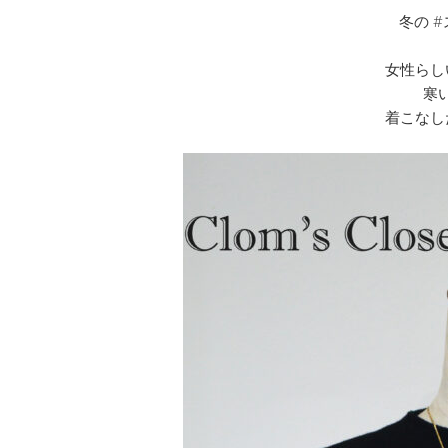
冬の 
女性らし
寒
着こなし