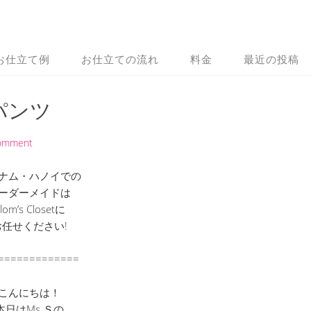
お仕立て例
お仕立ての流れ
料金
最近の投稿
パンツ
Comment
ナム・ハノイでの
ーダーメイドは
lom’s Closetに
お任せください!
=============
こんにちは！
本日はMs.Ｓの