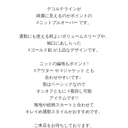
デコルテラインが
綺麗に見えるのがポイントの
#ニットプルオーバー です。
通勤にも使える程よいボリュームスリーブや、
袖口にあしらった
#ゴールド釦 が上品なデザインです。
ニットの編地もポイント!!
#アウター や #ジャケット とも
合わせやすいです♩
形はベーシックなので
オンオフともに #着回し可能
アイテムです!!!
無地や総柄スカートと合わせて
キレイめ通勤スタイルがおすすめです。
ご来店をお待ちしております。