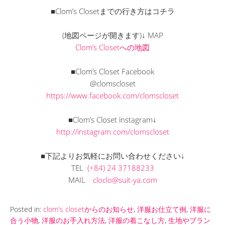
■Clom’s Closetまでの行き方はコチラ
(地図ページが開きます)↓ MAP
Clom’s Closetへの地図
■Clom’s Closet Facebook
@clomscloset
https://www.facebook.com/clomscloset
■Clom’s Closet instagram↓
http://instagram.com/clomscloset
■下記よりお気軽にお問い合わせください↓
TEL
(+84) 24 37188233
MAIL
cloclo@suit-ya.com
Posted in:
clom's closetからのお知らせ
,
洋服お仕立て例
,
洋服に
合う小物
,
洋服のお手入れ方法
,
洋服の着こなし方
,
生地やブラン