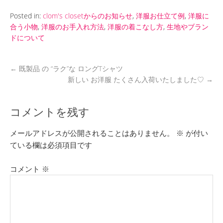
Posted in:
clom's closetからのお知らせ
,
洋服お仕立て例
,
洋服に
合う小物
,
洋服のお手入れ方法
,
洋服の着こなし方
,
生地やブラン
ドについて
←
既製品 の “ラク”な ロングTシャツ
新しい お洋服 たくさん入荷いたしました♡
→
コメントを残す
メールアドレスが公開されることはありません。
※
が付い
ている欄は必須項目です
コメント
※