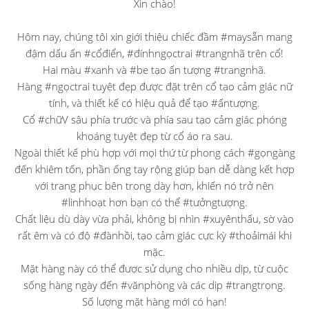
Xin chào!
Hôm nay, chúng tôi xin giới thiệu chiếc đầm #maysẵn mang
đậm dấu ấn #cổđiển, #đínhngọctrai #trangnhã trên cổ!
Hai màu #xanh và #be tạo ấn tượng #trangnhã.
Hàng #ngọctrai tuyệt đẹp được đặt trên cổ tạo cảm giác nữ
tính, và thiết kế có hiệu quả để tạo #ấntượng.
Cổ #chữV sâu phía trước và phía sau tạo cảm giác phóng
khoáng tuyệt đẹp từ cổ áo ra sau.
Ngoài thiết kế phù hợp với mọi thứ từ phong cách #gọngàng
đến khiêm tốn, phần ống tay rộng giúp bạn dễ dàng kết hợp
với trang phục bên trong dày hơn, khiến nó trở nên
#linhhoạt hơn bạn có thể #tưởngtượng.
Chất liệu dù dày vừa phải, không bị nhìn #xuyênthấu, sờ vào
rất êm và có độ #đànhồi, tạo cảm giác cực kỳ #thoảimái khi
mặc.
Mặt hàng này có thể được sử dụng cho nhiều dịp, từ cuộc
sống hàng ngày đến #vănphòng và các dịp #trangtrọng.
Số lượng mặt hàng mới có hạn!