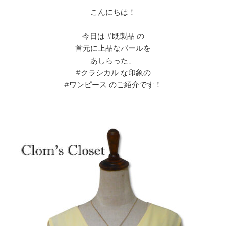
こんにちは！
今日は #既製品 の
首元に上品なパールを
あしらった、
#クラシカル な印象の
#ワンピース のご紹介です！