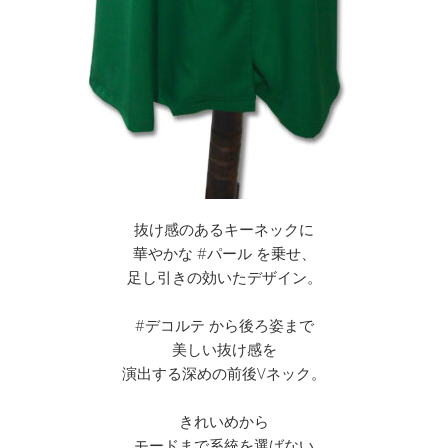
抜け感のあるキーネックに
華やかな #パール を乗せ、
足し引きの効いたデザイン。
#デコルテ から後ろ姿まで
美しい抜け感を
演出する深めの前後Vネック。
きれいめから
モードまで系統を選ばない