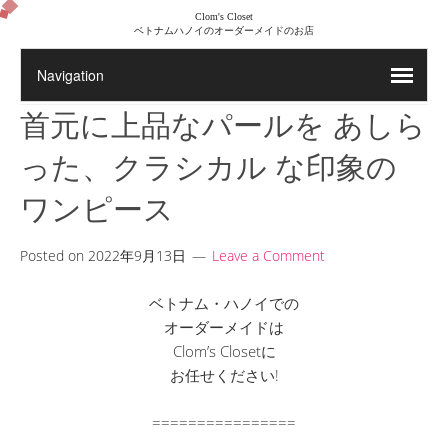
Clom's Closet
ベトナムハノイのオーダーメイドのお店
首元に上品なパールを あしら
った、クラシカル な印象の
ワンピース
Posted on
2022年9月13日
Leave a Comment
ベトナム・ハノイでの
オーダーメイドは
Clom’s Closetに
お任せください!
================