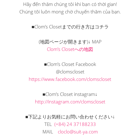
Hãy đến thăm chúng tôi khi bạn có thời gian!
Chúng tôi luôn mong chờ chuyến thăm của bạn.
■Clom’s Closetまでの行き方はコチラ
(地図ページが開きます)↓ MAP
Clom’s Closetへの地図
■Clom’s Closet Facebook
@clomscloset
https://www.facebook.com/clomscloset
■Clom’s Closet instagram↓
http://instagram.com/clomscloset
■下記よりお気軽にお問い合わせください↓
TEL
(+84) 24 37188233
MAIL
cloclo@suit-ya.com