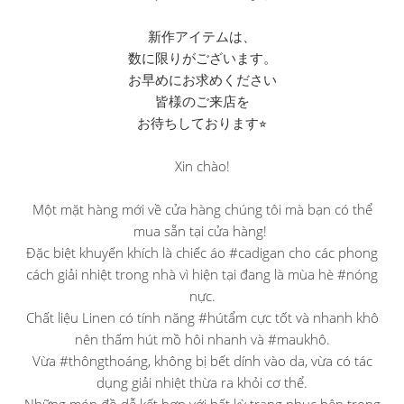
新作アイテムは、
数に限りがございます。
お早めにお求めください
皆様のご来店を
お待ちしております⭐︎
Xin chào!
Một mặt hàng mới về cửa hàng chúng tôi mà bạn có thể
mua sẵn tại cửa hàng! ︎
Đặc biệt khuyến khích là chiếc áo #cadigan cho các phong
cách giải nhiệt trong nhà vì hiện tại đang là mùa hè #nóng
nực.
Chất liệu Linen có tính năng #hútẩm cực tốt và nhanh khô
nên thấm hút mồ hôi nhanh và #maukhô.
Vừa #thôngthoáng, không bị bết dính vào da, vừa có tác
dụng giải nhiệt thừa ra khỏi cơ thể.
Những món đồ dễ kết hợp với bất kỳ trang phục bên trong