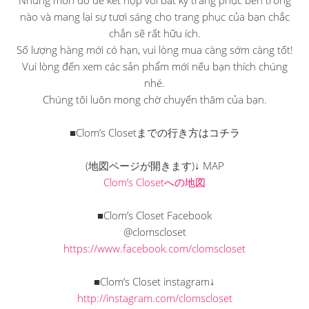
nào và mang lại sự tươi sáng cho trang phục của bạn chắc
chắn sẽ rất hữu ích.
Số lượng hàng mới có hạn, vui lòng mua càng sớm càng tốt!
Vui lòng đến xem các sản phẩm mới nếu bạn thích chúng
nhé.
Chúng tôi luôn mong chờ chuyến thăm của bạn.
■Clom’s Closetまでの行き方はコチラ
(地図ページが開きます)↓ MAP
Clom’s Closetへの地図
■Clom’s Closet Facebook
@clomscloset
https://www.facebook.com/clomscloset
■Clom’s Closet instagram↓
http://instagram.com/clomscloset