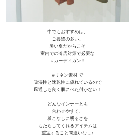
中でもおすすめは、
ご要望の多い、
暑い夏だからこそ
室内での冷房対策で必要な
#カーディガン ‼︎
#リネン素材 で
吸湿性と速乾性に優れているので
風通しも良く肌にべた付かない！
どんなインナーとも
合わせやすく、
着こなしに明るさを
もたらしてくれるアイテムは
重宝すること間違いなし♪