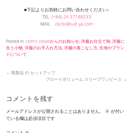
■下記よりお気軽にお問い合わせください↓
TEL
(+84) 24 37188233
MAIL
cloclo@suit-ya.com
Posted in:
clom's closetからのお知らせ
,
洋服お仕立て例
,
洋服に
合う小物
,
洋服のお手入れ方法
,
洋服の着こなし方
,
生地やブラン
ドについて
←
既製品 の セットアップ
ブロードボリューム スリーブワンピース
→
コメントを残す
メールアドレスが公開されることはありません。
※
が付い
ている欄は必須項目です
コメント
※