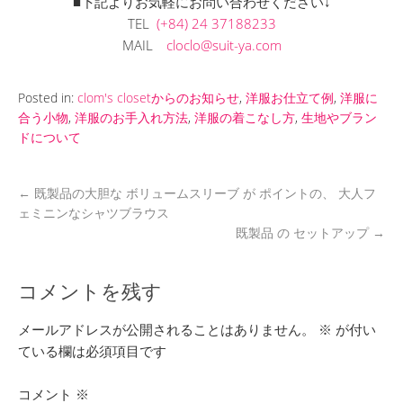
■下記よりお気軽にお問い合わせください↓
TEL
(+84) 24 37188233
MAIL
cloclo@suit-ya.com
Posted in:
clom's closetからのお知らせ
,
洋服お仕立て例
,
洋服に
合う小物
,
洋服のお手入れ方法
,
洋服の着こなし方
,
生地やブラン
ドについて
←
既製品の大胆な ボリュームスリーブ が ポイントの、 大人フ
ェミニンなシャツブラウス
既製品 の セットアップ
→
コメントを残す
メールアドレスが公開されることはありません。
※
が付い
ている欄は必須項目です
コメント
※