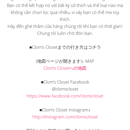
Bạn có thể kết hợp nó với bất kỳ sở thích và thể loại nào mà
không cần chọn lọc quá nhiều, vì vậy bạn có thể mix tùy
thích.
Hãy đến ghé thắm cửa hàng chúng tôi khi bạn có thời gian!
Chúng tôi luôn chờ đón bạn.
■Clom’s Closetまでの行き方はコチラ
(地図ページが開きます)↓ MAP
Clom’s Closetへの地図
■Clom’s Closet Facebook
@clomscloset
https://www.facebook.com/clomscloset
■Clom’s Closet instagram↓
http://instagram.com/clomscloset