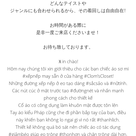
どんなテイストや
ジャンルにも合わせられるから、その着回しは自由自在‼︎
お時間がある際に
是非一度ご来店くださいませ！
お待ち致しております。
Ｘin chào!
Hôm nay chúng tôi xin giới thiệu cho các bạn chiếc áo sơ mi
#xếpnếp may sẵn ở cửa hàng #Clom’sCloset!
Những đường xếp nếp ở eo tạo dáng #sắcsảo và #nữtính.
Các nút cúc ở mặt trước tạo #đườngnét và nhấn mạnh
phong cách cho thiết kế
Cổ áo có công dụng làm khuôn mặt được tôn lên
Tay áo kiểu Pháp cũng che đi phần bắp tay của bạn, điều
này khiến bạn không lo ngại gì vì nó rất #thanhlịch.
Thiết kế không quá bó sát nên chiếc áo có tác dụng
#giảmbéo giúp eo trông #thonhơn và chân trông dài hơn.