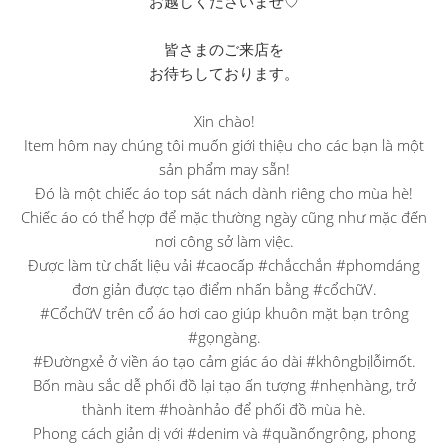
お越しくださいませ♡
皆さまのご来店を
お待ちしております。
Xin chào!
Item hôm nay chúng tôi muốn giới thiệu cho các bạn là một
sản phẩm may sẵn!
Đó là một chiếc áo top sát nách dành riêng cho mùa hè!
Chiếc áo có thể hợp để mặc thường ngày cũng như mặc đến
nơi công sở làm việc.
Được làm từ chất liệu vải #caocấp #chắcchắn #phomdáng
đơn giản được tạo điểm nhấn bằng #cổchữV.
#CổchữV trên cổ áo hơi cao giúp khuôn mặt bạn trông
#gọngàng.
#Đườngxẻ ở viền áo tạo cảm giác áo dài #khôngbịlỗimốt.
Bốn màu sắc dễ phối đồ lại tạo ấn tượng #nhẹnhàng, trở
thành item #hoànhảo để phối đồ mùa hè.
Phong cách giản dị với #denim và #quầnốngrộng, phong