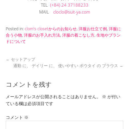
TEL
(+84) 24 37188233
MAIL
cloclo@suit-ya.com
Posted in:
clom's closetからのお知らせ
,
洋服お仕立て例
,
洋服に
合う小物
,
洋服のお手入れ方法
,
洋服の着こなし方
,
生地やブラン
ドについて
←
セットアップ
通勤 に、 デイリー に、 使いやすい ボウタイ の ブラウス
→
コメントを残す
メールアドレスが公開されることはありません。
※
が付い
ている欄は必須項目です
コメント
※