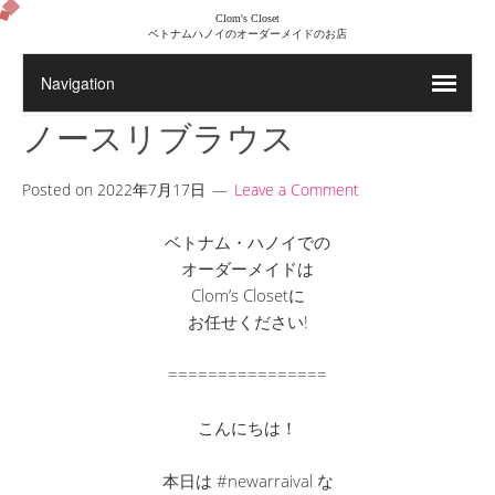
Clom's Closet
ベトナムハノイのオーダーメイドのお店
ノースリブラウス
Posted on
2022年7月17日
Leave a Comment
ベトナム・ハノイでの
オーダーメイドは
Clom’s Closetに
お任せください!
================
こんにちは！
本日は #newarraival な