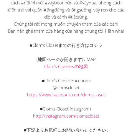
cách #nữtính với #váybèonhún và #váyhoa, phong cách
điển trai với quần #ốngđứng và ốngsuông, váy ren cho các
dịp và cảnh #tiệctùng.
Chúng tôi rất mong muốn chuyến thăm của các bạn!
Bạn nên ghé thăm cửa hàng cửa hàng chúng tôi 1 lần nha!
■Clom’s Closetまでの行き方はコチラ
(地図ページが開きます)↓ MAP
Clom’s Closetへの地図
■Clom’s Closet Facebook
@clomscloset
https://www.facebook.com/clomscloset
■Clom’s Closet instagram↓
http://instagram.com/clomscloset
■下記よりお気軽にお問い合わせください↓