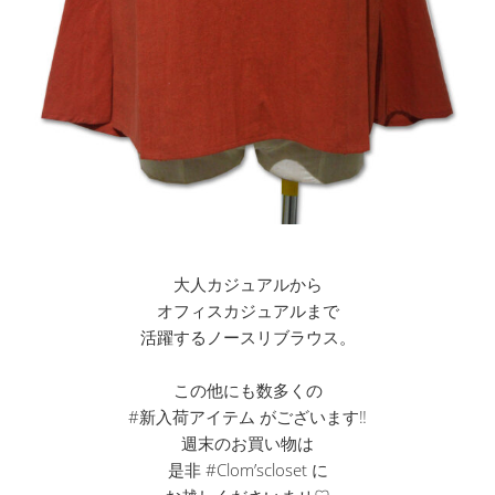
大人カジュアルから
オフィスカジュアルまで
活躍するノースリブラウス。
この他にも数多くの
#新入荷アイテム がございます‼︎
週末のお買い物は
是非 #Clom’scloset に