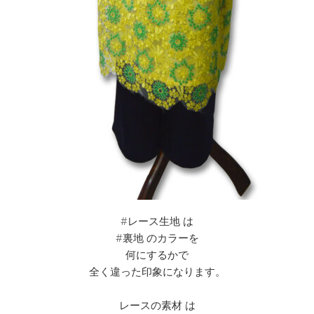
#レース生地 は
#裏地 のカラーを
何にするかで
全く違った印象になります。
レースの素材 は