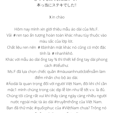
本っ当にステキでした‼︎
Ｘin chào
Hôm nay mình xin giới thiệu mẫu áo dài của Ms.F.
Vải ＃ren tạo ấn tượng hoàn toàn khác nhau tùy thuộc vào
màu sắc của lớp lót.
Chất liệu ren nên ＃ítbịnhăn mặt khác nó cũng có một đặc
tính là ＃nhanhkhô.
Khác với mẫu áo dài ống tay ¾ thì thiết kế ống tay dài phong
cách #tiểuthư.
Ms.F đã lựa chọn chiếc quần #màuxanhnướcbiểnsẫm làm
điểm nhấn cho bộ áo dài.
#Áodài là quan trọng đối với người Việt Nam, đôi khi chỉ cần
mặc1 mình chúng trong các dịp lễ lớn như lễ tết v.v. là đủ.
Chúng tôi cũng rất vui khi thấy càng ngày càng nhiều người
nước ngoài mặc tà áo dài #truyềnthống của Việt Nam.
Bạn đã thử mặc #quốcphục của #ViệtNam chưa? Trông nó