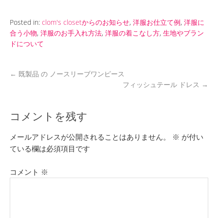
Posted in:
clom's closetからのお知らせ
,
洋服お仕立て例
,
洋服に
合う小物
,
洋服のお手入れ方法
,
洋服の着こなし方
,
生地やブラン
ドについて
←
既製品 の ノースリーブワンピース
フィッシュテール ドレス
→
コメントを残す
メールアドレスが公開されることはありません。
※
が付い
ている欄は必須項目です
コメント
※