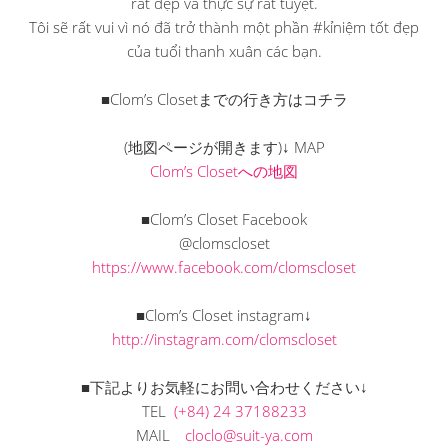
rất đẹp và thực sự rất tuyệt.
Tôi sẽ rất vui vì nó đã trở thành một phần #kỉniệm tốt đẹp
của tuổi thanh xuân các bạn.
■Clom’s Closetまでの行き方はコチラ
(地図ページが開きます)↓ MAP
Clom’s Closetへの地図
■Clom’s Closet Facebook
@clomscloset
https://www.facebook.com/clomscloset
■Clom’s Closet instagram↓
http://instagram.com/clomscloset
■下記よりお気軽にお問い合わせください↓
TEL
(+84) 24 37188233
MAIL
cloclo@suit-ya.com