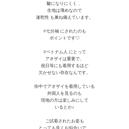
皺になりにくく 、
生地は薄めなので
速乾性 も兼ね備えています。
#七分袖 にされたのも
ポイントです♡
#ベトナム人 にとって
アオザイは重要で、
祝日等にも着用するほど
欠かせない存在なんです。
街中でアオザイを着用している
外国人を見るのも
現地の方は楽しみにして
いるとか♪
ご試着されたお姿も
とっても良くお似合いで、