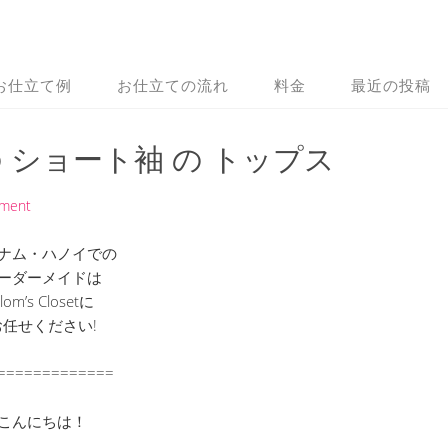
お仕立て例
お仕立ての流れ
料金
最近の投稿
の ショート袖 の トップス
mment
ナム・ハノイでの
ーダーメイドは
lom’s Closetに
お任せください!
=============
こんにちは！