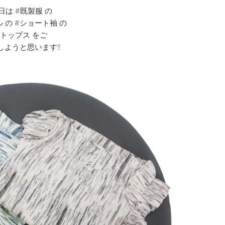
日は #既製服 の
 の #ショート袖 の
#トップス をご
しようと思います‼︎