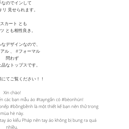
手なのでインして
キリ 見せられます。
#スカート とも
ンツ とも相性良き。
ルなデザインなので、
アル 、 #フォーマル
問わず
上品なトップスです。
にてご覧ください！！
Xin chào!
đến các bạn mẫu áo #tayngắn có #bèonhún!
pnếp #bồngbềnh là một thiết kế bạn nên thử trong
mùa hè này.
à tay áo kiểu Pháp nên tay áo không bị bung ra quá
nhiều.