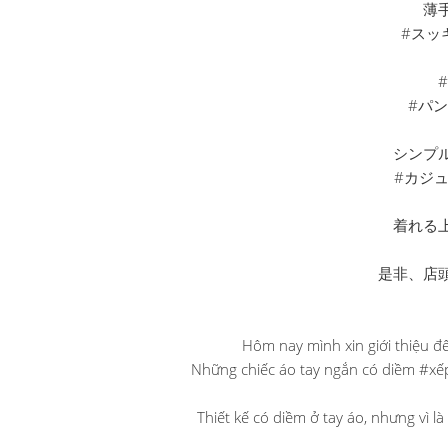
薄
#スッ
#パ
シンプ
#カジュ
着れる
是非、店頭
Hôm nay mình xin giới thiệu 
Những chiếc áo tay ngắn có diềm #xế
Thiết kế có diềm ở tay áo, nhưng vì l