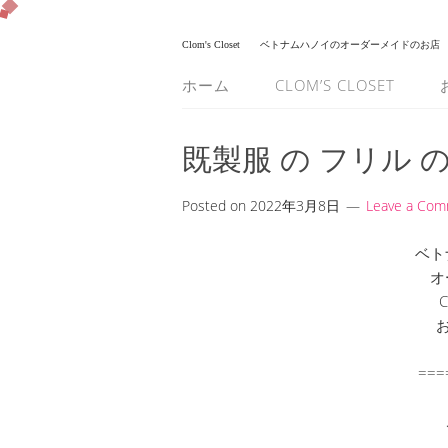
Clom's Closet
ベトナムハノイのオーダーメイドのお店
ホーム
CLOM’S CLOSET
既製服 の フリル 
Posted on
2022年3月8日
Leave a Co
ベト
オ
C
===