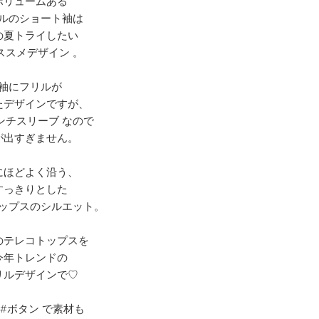
ボリュームある
ルのショート袖は
の夏トライしたい
ススメデザイン 。
袖にフリルが
たデザインですが、
ンチスリーブ なので
が出すぎません。
にほどよく沿う、
すっきりとした
ップスのシルエット。
のテレコトップスを
今年トレンドの
リルデザインで♡
 #ボタン で素材も