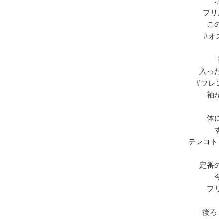
フリ
こ
#オ
入っ
#フレ
袖
体
テレコト
定番
フ
後ろ