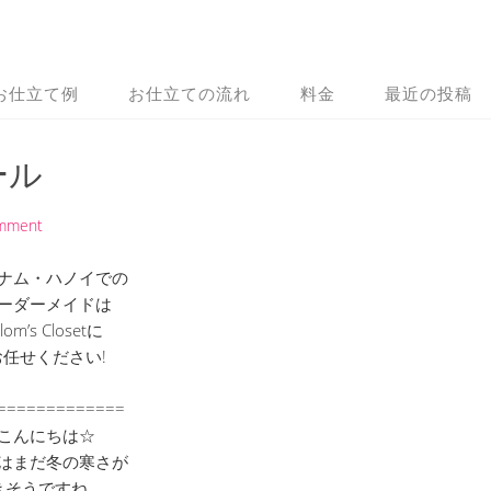
お仕立て例
お仕立ての流れ
料金
最近の投稿
ール
omment
ナム・ハノイでの
ーダーメイドは
lom’s Closetに
お任せください!
=============
こんにちは☆
はまだ冬の寒さが
きそうですね。。