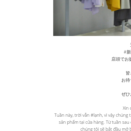
#
店頭でお
皆
お待
ぜひ
Xin 
Tuần này, trời vẫn #lạnh, vì vậy chúng
sản phẩm tại cửa hàng. Từ tuần sau 
chúng tôi sẽ bắt đầu mở