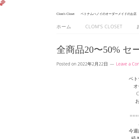
Clom's Closet
ベトナムハノイのオーダーメイドのお店
ホーム
CLOM’S CLOSET
全商品20〜50% セ
Posted on
2022年2月22日
Leave a C
ベト
オ
C
===
今週
続