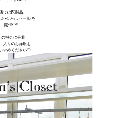
店では既製品、
0〜50% #セール を
開催中‼︎
この機会に是非
に入りのお洋服を
い求めください♡