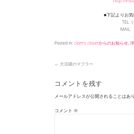
http://in
■下記よりお気
TEL
(
MAI
Posted in:
clom's closetからのお知らせ
,
←
大活躍のマフラー
コメントを残す
メールアドレスが公開されることはあ
コメント
※