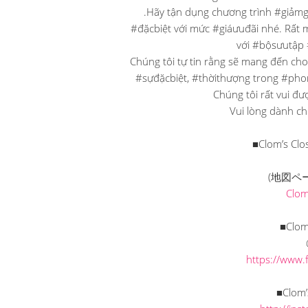
.Hãy tận dụng chương trình #giảmg
#đặcbiệt với mức #giáưuđãi nhé. Rất
với #bộsưutập 
Chúng tôi tự tin rằng sẽ mang đến c
#sựđặcbiệt, #thờithượng trong #ph
Chúng tôi rất vui đ
Vui lòng dành ch
■Clom’s
(地図ペ
Clo
■Clom
https://www.
■Clom’