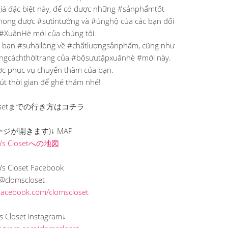
iá đặc biệt này, để có được những #sảnphẩmtốt
 mong được #sựtintưởng và #ủnghộ của các bạn đối
#XuânHè mới của chúng tôi.
ho bạn #sựhàilòng về #chấtlượngsảnphẩm, cũng như
ongcáchthờitrang của #bộsưutậpxuânhè #mới này.
ược phục vụ chuyến thăm của bạn.
út thời gian để ghé thăm nhé!
 Closetまでの行き方はコチラ
ージが開きます)↓ MAP
m’s Closetへの地図
’s Closet Facebook
@clomscloset
facebook.com/clomscloset
s Closet instagram↓