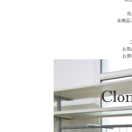
当
全商品2
お気
お買