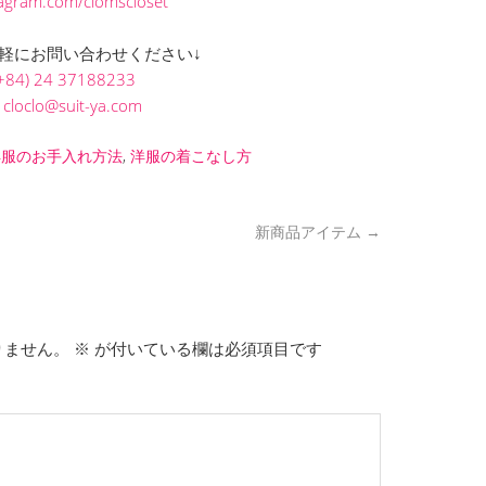
stagram.com/clomscloset
軽にお問い合わせください↓
+84) 24 37188233
L
cloclo@suit-ya.com
洋服のお手入れ方法
,
洋服の着こなし方
新商品アイテム
→
りません。
※
が付いている欄は必須項目です