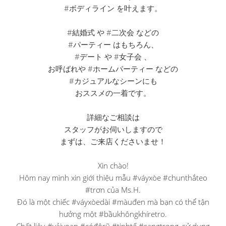
#ボディライン を叶えます。
#結婚式 や #二次会 などの
#パーティー はもちろん、
#デート や #女子会 、
お呼ばれや #ホームパーティー などの
#カジュアルなシーンにも
おススメの一着です。
詳細なご相談は
スタッフがお伺いしますので
まずは、ご来店くださいませ！
Xin chào!
Hôm nay mình xin giới thiệu mẫu #váyxòe #chunthắteo
#trơn của Ms.H.
Đó là một chiếc #váyxòedài #màuđen mà bạn có thể tận
hưởng một #bầukhôngkhíretro.