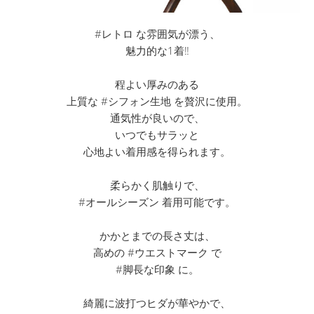
#レトロ な雰囲気が漂う、
魅力的な1着‼︎
程よい厚みのある
上質な #シフォン生地 を贅沢に使用。
通気性が良いので、
いつでもサラッと
心地よい着用感を得られます。
柔らかく肌触りで、
#オールシーズン 着用可能です。
かかとまでの長さ丈は、
高めの #ウエストマーク で
#脚長な印象 に。
綺麗に波打つヒダが華やかで、