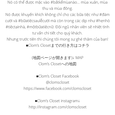
Nó có thể được mặc vào #bấtkểmùanào… mùa xuân, mùa
thu và mùa đông.
Nó được khuyến khích không chỉ cho các bữa tiệc như #đám
cưới và #bữatiệcsaulễcưới mà còn trong các dịp như #hẹnhò
#tiệctạinhà, #mộtbữatiệcnữ. Đội ngũ nhân viên sẽ nhiệt tình
tư vấn chi tiết cho quý khách.
Nhưng trước tiên thì chúng tôi mong sự ghé thăm của bạn!
■Clom’s Closetまでの行き方はコチラ
(地図ページが開きます)↓ MAP
Clom’s Closetへの地図
■Clom’s Closet Facebook
@clomscloset
https://www.facebook.com/clomscloset
■Clom’s Closet instagram↓
http://instagram.com/clomscloset