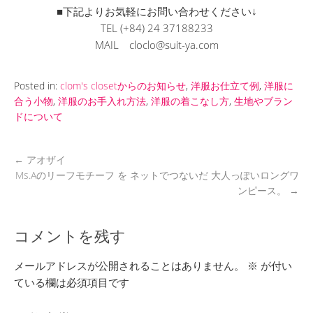
■下記よりお気軽にお問い合わせください↓
TEL (+84) 24 37188233
MAIL cloclo@suit-ya.com
Posted in:
clom's closetからのお知らせ
,
洋服お仕立て例
,
洋服に
合う小物
,
洋服のお手入れ方法
,
洋服の着こなし方
,
生地やブラン
ドについて
←
アオザイ
Ms.Aのリーフモチーフ を ネットでつないだ 大人っぽいロングワ
ンピース。
→
コメントを残す
メールアドレスが公開されることはありません。
※
が付い
ている欄は必須項目です