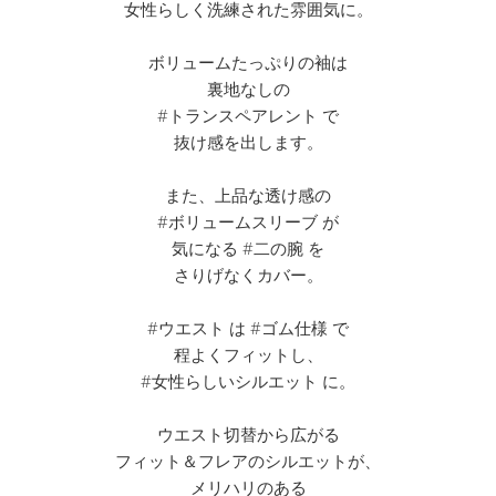
女性らしく洗練された雰囲気に。
ボリュームたっぷりの袖は
裏地なしの
#トランスペアレント で
抜け感を出します。
また、上品な透け感の
#ボリュームスリーブ が
気になる #二の腕 を
さりげなくカバー。
#ウエスト は #ゴム仕様 で
程よくフィットし、
#女性らしいシルエット に。
ウエスト切替から広がる
フィット＆フレアのシルエットが、
メリハリのある