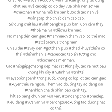
Chất liệu #vảivoan #cóđộrũ #tinhtế #sangtrọng, sử dụng
chất liệu #vảicaocấp có độ dày vừa phải nên sợi vải
#chắcchắn #rũnhẹ mỗi khi bạn bước đi tạo nên vẻ
#đẳngcấp cho chiếc đầm cao cấp.
Sử dụng chất liệu #vảithoángkhí giúp bạn luôn cảm thấy
#thoảimái và #dễchịu khi mặc.
Nó mang đến cảm giác #mềmmạikhichạm vào, có thể mặc
#tấtcảcácmùa trong năm
Chiều dài #tàváy đến #gótchân giúp #cheđikhuyếtđiểm cơ
thể, #điểmnhấn là #cạpeocao tạo ấn tượng cho
#đôichândàimiênman.
Các #nếpgấpgợnsóng đẹp mắt rất #lộnglẫy, tạo ra một bầu
không khí đầy #nữtính và #tinhtế.
#Tayáobồngbềnh trong suốt, không có lớp lót tạo cảm giác
#xuyênthấu ra ngoài. Thêm vào đó, ống tay áo dáng dài
#thanhlịch che đi phần bắp cánh tay.
Thắt eo bằng chun ôm vừa vặn, #tôndáng cho #pháiđẹp.
Kiểu dáng #vừa vặn và #loerộngtừeoxuống tạo đường nét
cơ thể.