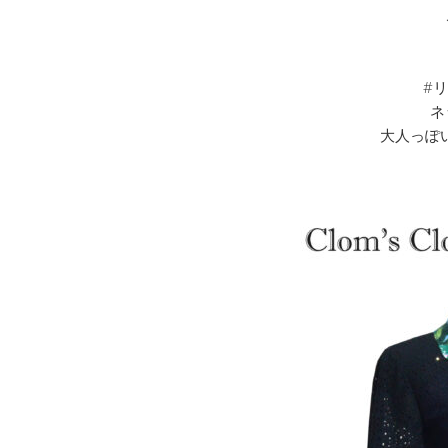
#
ネ
大人っぽい