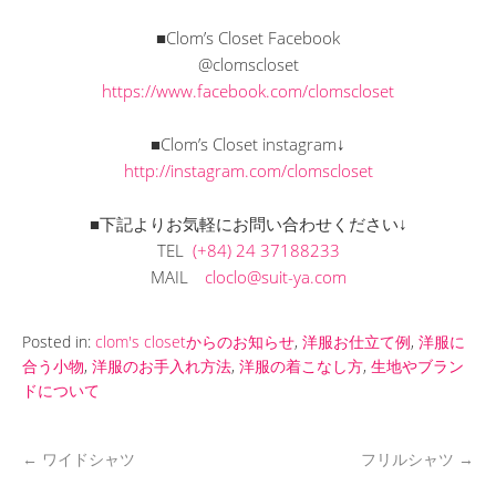
■Clom’s Closet Facebook
@clomscloset
https://www.facebook.com/clomscloset
■Clom’s Closet instagram↓
http://instagram.com/clomscloset
■下記よりお気軽にお問い合わせください↓
TEL
(+84) 24 37188233
MAIL
cloclo@suit-ya.com
Posted in:
clom's closetからのお知らせ
,
洋服お仕立て例
,
洋服に
合う小物
,
洋服のお手入れ方法
,
洋服の着こなし方
,
生地やブラン
ドについて
←
ワイドシャツ
フリルシャツ
→