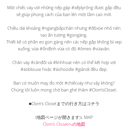
Một chiếc váy với những nếp gập #xếplyrộng được gấp đều
sẽ giúp phong cách của bạn lên một tầm cao mới.
Chiều dài khoảng #ngangbắpchân nhưng #độxòe nhỏ nên
tạo ấn tượng #gọngàng.
Thiết kế có phần eo gọn gàng nên các nếp gấp không bị xẹp
xuống, vừa #ổnđịnh vừa có độ #ômeo #vừavặn.
Chân váy #cânđối và #linhhoạt nên có thể kết hợp với
#áoblouse hoặc #áohoodie #giảndị đều đẹp.
Bạn có muốn may đo một #chiếcváy như vậy không?
Chúng tôi luôn mong chờ bạn ghé thăm #Clom’sCloset.
■Clom’s Closetまでの行き方はコチラ
(地図ページが開きます)↓ MAP
Clom’s Closetへの地図