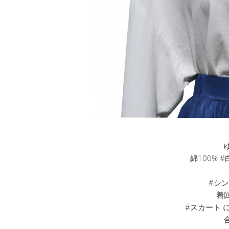
綿100% 
#シ
着
#スカート 