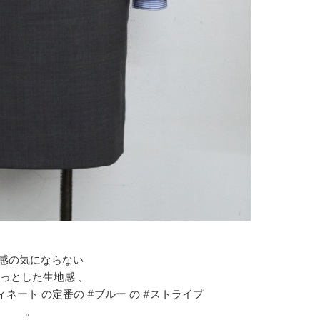
感の気にならない
らっとした生地感 、
ネート の定番の #ブルー の #ストライプ
。