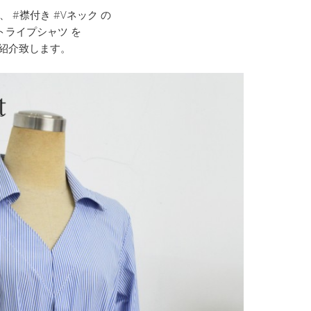
 #襟付き #Vネック の
トライプシャツ を
紹介致します。