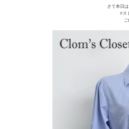
さて本日は、
#ス
ご