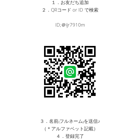
１．お友だち追加
２．QRコード or ID で検索
ID;＠ijr7910m
３．名前₍フルネーム₎を送信♪
（＊アルファベット記載）
４．登録完了