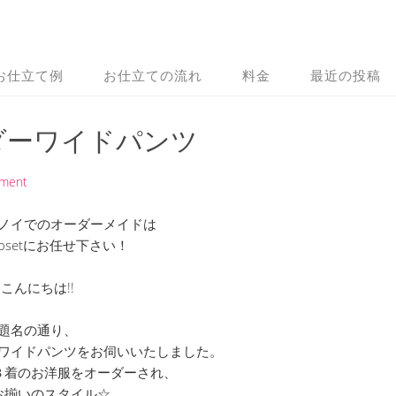
お仕立て例
お仕立ての流れ
料金
最近の投稿
オーダーワイドパンツ
mment
ノイでのオーダーメイドは
 Closetにお任せ下さい！
こんにちは!!
題名の通り、
揃いのワイドパンツをお伺いいたしました。
３着のお洋服をオーダーされ、
お揃いのスタイル☆