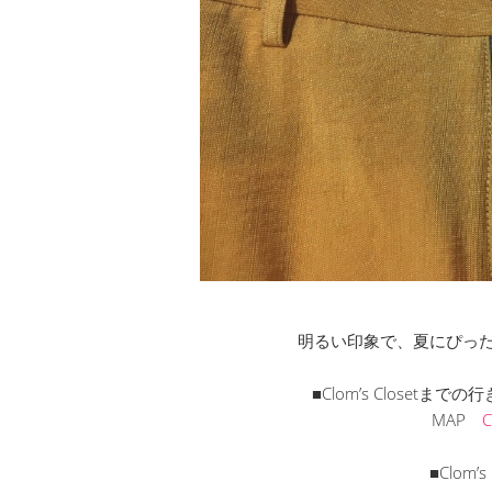
明るい印象で、夏にぴった
■Clom’s Closet
MAP
■Clom’