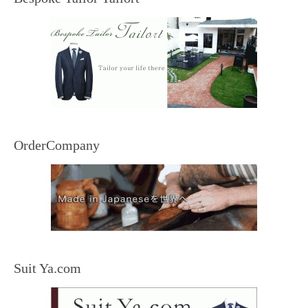
OrderCompany
Suit Ya.com