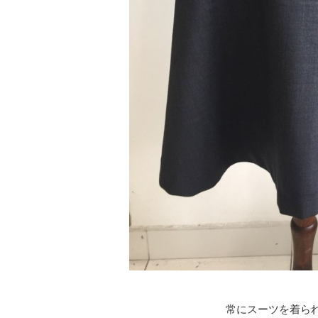
常にスーツを着ら