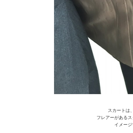
スカートは
フレアーがあるス
イメージ