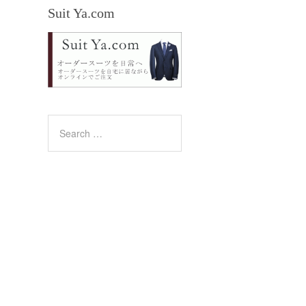
Suit Ya.com