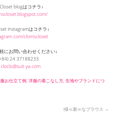
s Closet blogはコチラ↓
omscloset.blogspot.com/
loset instagramはコチラ↓
stagram.com/clomscloset
軽にお問い合わせください↓
+84) 24 37188233
L
cloclo@suit-ya.com
洋服お仕立て例
,
洋服の着こなし方
,
生地やブランドにつ
I様≪新≫なブラウス
→