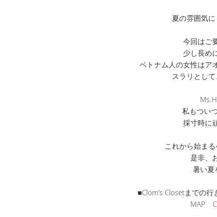
夏の雰囲気に
今回はご
少し長め
ベトナム人の女性はア
スラリとして
Ms
私もついつ
採寸時に
これから始まる
是非、
暑い夏
■Clom’s Closet
MAP