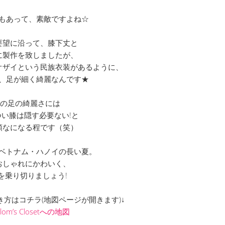
もあって、素敵ですよね☆
要望に沿って、膝下丈と
に製作を致しましたが、
オザイという民族衣装があるように、
、足が細く綺麗なんです★
.Hの足の綺麗さには
い膝は隠す必要ない!と
頑なになる程です（笑）
ベトナム・ハノイの長い夏。
おしゃれにかわいく、
を乗り切りましょう!
までの行き方はコチラ(地図ページが開きます)↓
Clom’s Closetへの地図