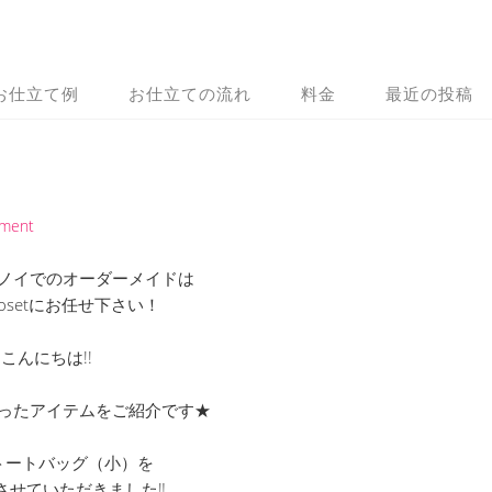
お仕立て例
お仕立ての流れ
料金
最近の投稿
mment
ノイでのオーダーメイドは
 Closetにお任せ下さい！
こんにちは!!
ったアイテムをご紹介です★
トートバッグ（小）を
させていただきました‼