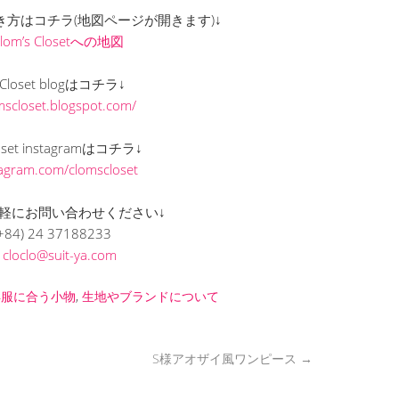
までの行き方はコチラ(地図ページが開きます)↓
Clom’s Closetへの地図
s Closet blogはコチラ↓
omscloset.blogspot.com/
loset instagramはコチラ↓
stagram.com/clomscloset
軽にお問い合わせください↓
+84) 24 37188233
L
cloclo@suit-ya.com
洋服に合う小物
,
生地やブランドについて
S様アオザイ風ワンピース
→