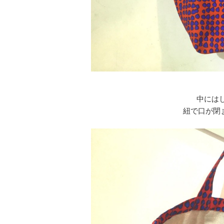
中には
紐で口が閉