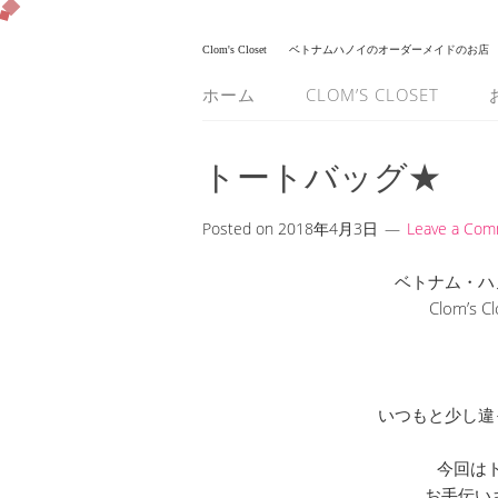
Clom's Closet
ベトナムハノイのオーダーメイドのお店
ホーム
CLOM’S CLOSET
トートバッグ★
Posted on
2018年4月3日
Leave a Co
ベトナム・ハ
Clom’s
いつもと少し違
今回は
お手伝い