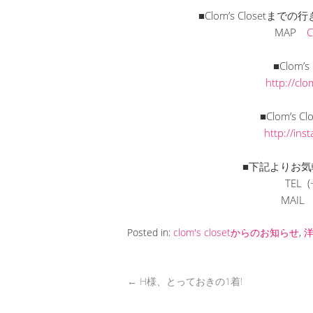
■Clom’s Closet
MAP
■Clom’
http://cl
■Clom’s C
http://in
■下記よりお気
TEL (
MAI
Posted in:
clom's closetからのお知らせ
,
←
H様、とっておきの1着!