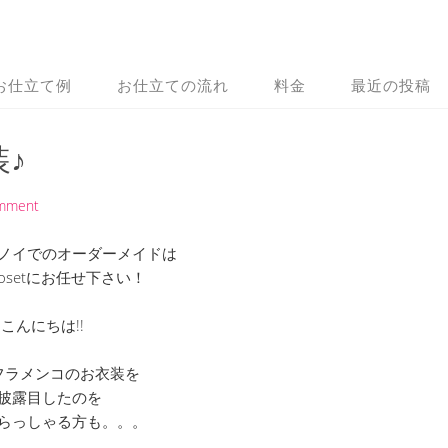
お仕立て例
お仕立ての流れ
料金
最近の投稿
♪
omment
ノイでのオーダーメイドは
 Closetにお任せ下さい！
こんにちは!!
フラメンコのお衣装を
披露目したのを
らっしゃる方も。。。