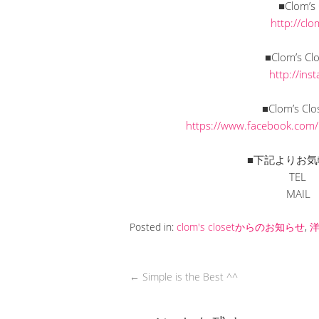
■Clom’
http://cl
■Clom’s C
http://in
■Clom’s C
https://www.facebook.com
■下記よりお気
TEL 
MAI
Posted in:
clom's closetからのお知らせ
,
←
Simple is the Best ^^