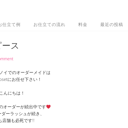
お仕立て例
お仕立ての流れ
料金
最近の投稿
ピース
Comment
ノイでのオーダーメイドは
 Closetにお任せ下さい！
こんにちは！
のオーダーが続出中です
ーダーラッシュが続き、
も店舗も必死です!!