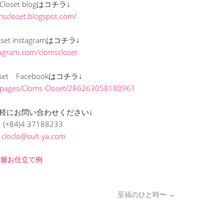
s Closet blogはコチラ↓
omscloset.blogspot.com/
loset instagramはコチラ↓
stagram.com/clomscloset
loset Facebookはコチラ↓
/pages/Cloms-Closet/286263058180961
軽にお問い合わせください↓
(+84)4 37188233
L
cloclo@suit-ya.com
洋服お仕立て例
至福のひと時〜
→