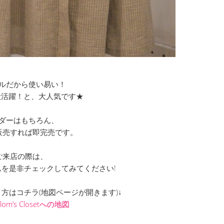
ルだから使い易い！
大活躍！と、大人気です★
ダーはもちろん、
販売すれば即完売です。
ご来店の際は、
を是非チェックしてみてください!
での行き方はコチラ(地図ページが開きます)↓
Clom’s Closetへの地図