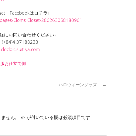
loset Facebookはコチラ↓
/pages/Cloms-Closet/286263058180961
軽にお問い合わせください↓
(+84)4 37188233
L
cloclo@suit-ya.com
洋服お仕立て例
ハロウィーングッズ！
→
りません。
※
が付いている欄は必須項目です