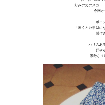
好みの丈のスカー
今回オ
ポイ
「履くと台形型に
製作
ハリのあ
鮮や
素敵な１