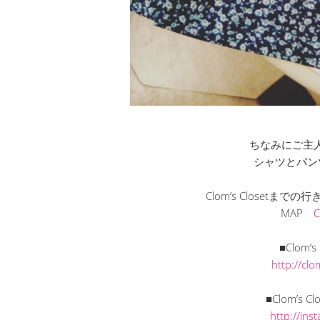
ちなみにご主人は
シャツとパン
Clom’s Closetま
MAP
■Clom’
http://cl
■Clom’s C
http://in