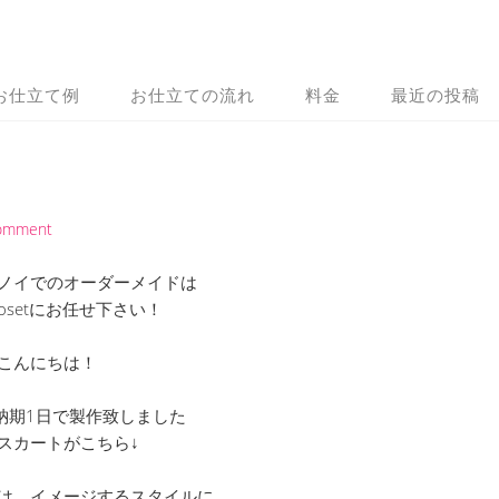
お仕立て例
お仕立ての流れ
料金
最近の投稿
Comment
ノイでのオーダーメイドは
 Closetにお任せ下さい！
こんにちは！
納期1日で製作致しました
のスカートがこちら↓
は、イメージするスタイルに