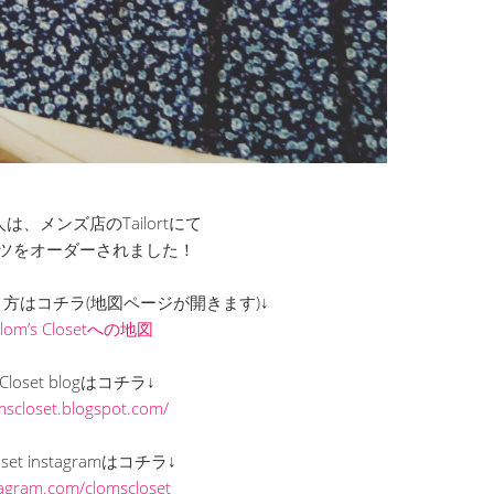
、メンズ店のTailortにて
ツをオーダーされました！
での行き方はコチラ(地図ページが開きます)↓
Clom’s Closetへの地図
s Closet blogはコチラ↓
omscloset.blogspot.com/
loset instagramはコチラ↓
stagram.com/clomscloset