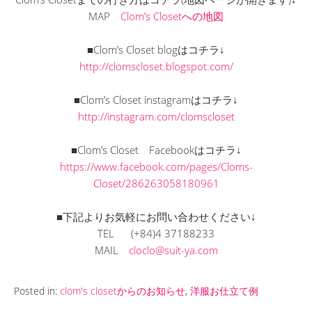
MAP
Clom’s Closetへの地図
■Clom’s Closet blogはコチラ↓
http://clomscloset.blogspot.com/
■Clom’s Closet instagramはコチラ↓
http://instagram.com/clomscloset
■Clom’s Closet Facebookはコチラ↓
https://www.facebook.com/pages/Cloms-
Closet/286263058180961
■下記よりお気軽にお問い合わせください↓
TEL (+84)4 37188233
MAIL
cloclo@suit-ya.com
Posted in:
clom's closetからのお知らせ
,
洋服お仕立て例