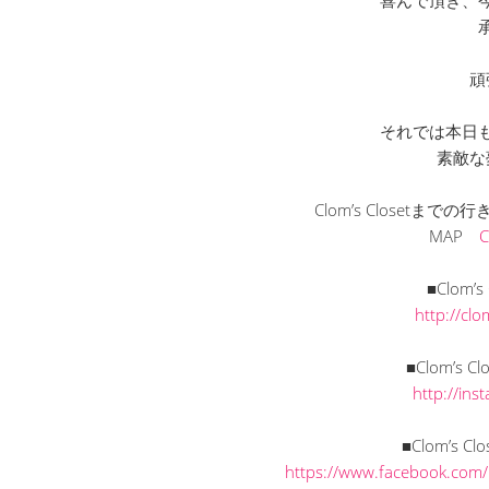
頑
それでは本日
素敵な
Clom’s Closetま
MAP
■Clom’
http://cl
■Clom’s C
http://in
■Clom’s C
https://www.facebook.com