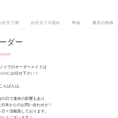
お仕立て例
お仕立ての流れ
料金
最近の投稿
ーダー
omment
ノイでのオーダーメイドは
 Closetにお任せ下さい！
こんばんは。
海の日で連休の影響もあり、
setには日本からのお問い合わせが！
を日々頂戴致しております。
がとうございます！