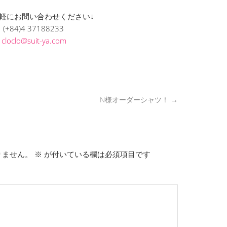
軽にお問い合わせください↓
(+84)4 37188233
L
cloclo@suit-ya.com
N様オーダーシャツ！
→
りません。
※
が付いている欄は必須項目です