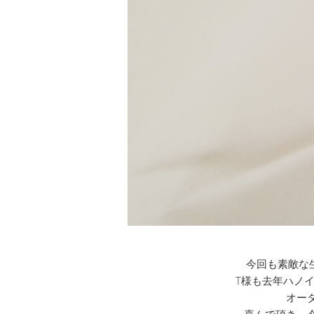
今回も素敵な
T様も去年ハノ
オー
喜んで頂き、