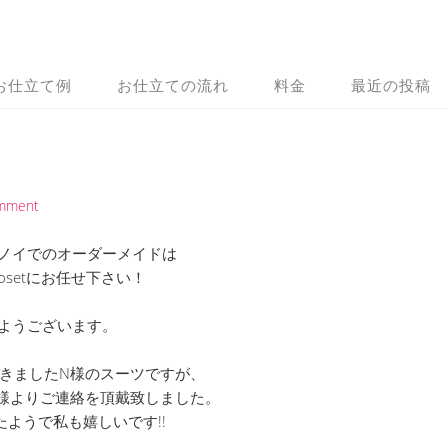
お仕立て例
お仕立ての流れ
料金
最近の投稿
omment
ノイでのオーダーメイドは
 Closetにお任せ下さい！
ようございます。
きましたN様のスーツですが、
様よりご連絡を頂戴致しました。
たようで私も嬉しいです!!