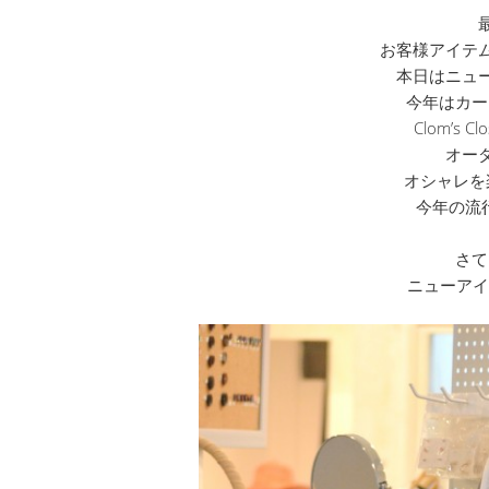
お客様アイテ
本日はニュ
今年はカー
Clom’s
オー
オシャレを
今年の流
さて
ニューアイ