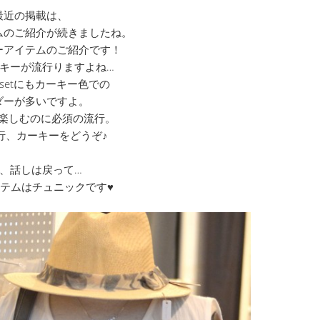
最近の掲載は、
ムのご紹介が続きましたね。
ーアイテムのご紹介です！
キーが流行りますよね…
 Closetにもカーキー色での
ダーが多いですよ。
楽しむのに必須の流行。
行、カーキーをどうぞ♪
、話しは戻って…
テムはチュニックです♥