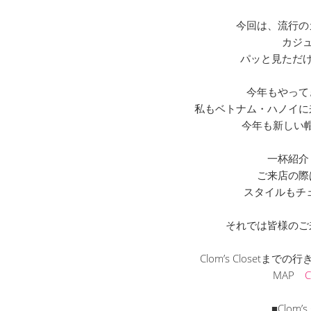
今回は、流行の
カジ
パッと見ただけ
今年もやって
私もベトナム・ハノイに
今年も新しい
一杯紹介
ご来店の際
スタイルもチ
それでは皆様のご
Clom’s Closetま
MAP
■Clom’