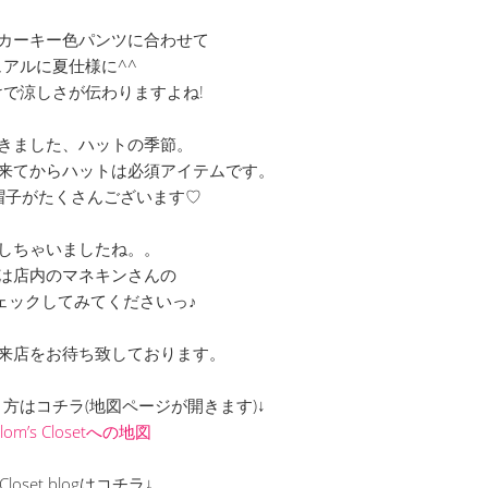
カーキー色パンツに合わせて
ュアルに夏仕様に^^
で涼しさが伝わりますよね!
きました、ハットの季節。
来てからハットは必須アイテムです。
帽子がたくさんございます♡
しちゃいましたね。。
は店内のマネキンさんの
ェックしてみてくださいっ♪
来店をお待ち致しております。
での行き方はコチラ(地図ページが開きます)↓
Clom’s Closetへの地図
s Closet blogはコチラ↓