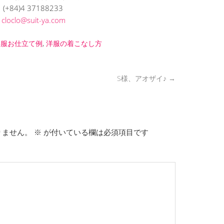
(+84)4 37188233
L
cloclo@suit-ya.com
洋服お仕立て例
,
洋服の着こなし方
S様、アオザイ♪
→
りません。
※
が付いている欄は必須項目です