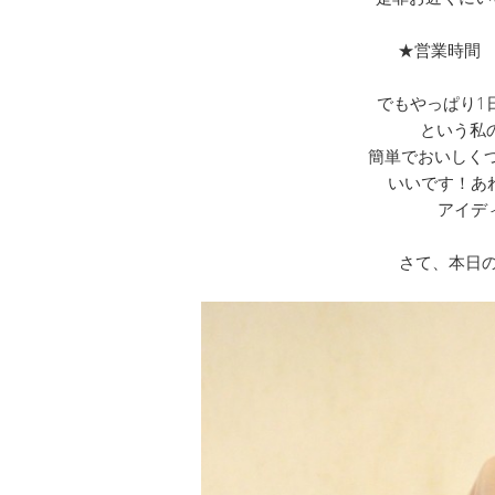
★営業時間 １
でもやっぱり1
という私
簡単でおいしく
いいです！あ
アイデ
さて、本日の