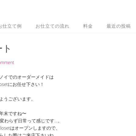
お仕立て例
お仕立ての流れ
料金
最近の投稿
ート
Comment
ノイでのオーダーメイドは
 Closetにお任せ下さい！
ようございます。
年末ですね〜
変わらず日常って感じです…。
 closetはオープンしますので、
らした際はご来店下さいね。