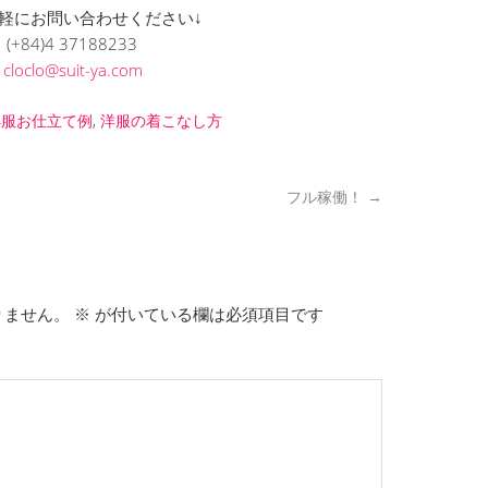
軽にお問い合わせください↓
(+84)4 37188233
L
cloclo@suit-ya.com
洋服お仕立て例
,
洋服の着こなし方
フル稼働！
→
りません。
※
が付いている欄は必須項目です