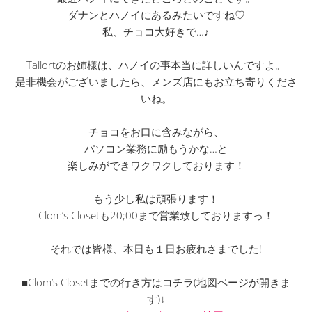
ダナンとハノイにあるみたいですね♡
私、チョコ大好きで…♪
Tailortのお姉様は、ハノイの事本当に詳しいんですよ。
是非機会がございましたら、メンズ店にもお立ち寄りくださ
いね。
チョコをお口に含みながら、
パソコン業務に励もうかな…と
楽しみができワクワクしております！
もう少し私は頑張ります！
Clom’s Closetも20;00まで営業致しておりますっ！
それでは皆様、本日も１日お疲れさまでした!
■Clom’s Closetまでの行き方はコチラ(地図ページが開きま
す)↓