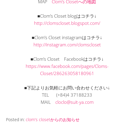
MAP
Clom’s Closetへの地図
■Clom’s Closet blogはコチラ↓
http://clomscloset.blogspot.com/
■Clom’s Closet instagramはコチラ↓
http://instagram.com/clomscloset
■Clom’s Closet Facebookはコチラ↓
https://www.facebook.com/pages/Cloms-
Closet/286263058180961
■下記よりお気軽にお問い合わせください↓
TEL (+84)4 37188233
MAIL
cloclo@suit-ya.com
Posted in:
clom's closetからのお知らせ