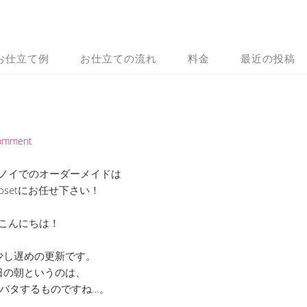
お仕立て例
お仕立ての流れ
料金
最近の投稿
Comment
ノイでのオーダーメイドは
 Closetにお任せ下さい！
こんにちは！
少し遅めの更新です。
日の朝というのは、
バタするものですね…。