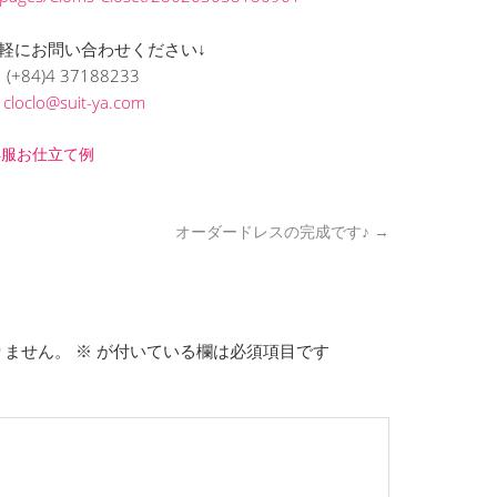
軽にお問い合わせください↓
(+84)4 37188233
L
cloclo@suit-ya.com
洋服お仕立て例
オーダードレスの完成です♪
→
りません。
※
が付いている欄は必須項目です