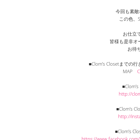
今回も素敵
この色、
お仕立
皆様も是非オ
お待
■Clom’s Closet
MAP
■Clom’
http://cl
■Clom’s C
http://in
■Clom’s C
https://www.facebook.com