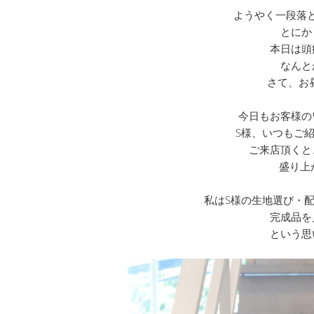
ようやく一段落
とにか
本日は頭
なんと
さて、お
今日もお客様の
S様、いつもご
ご来店頂くと
盛り上
私はS様の生地選び・
完成品を
という思