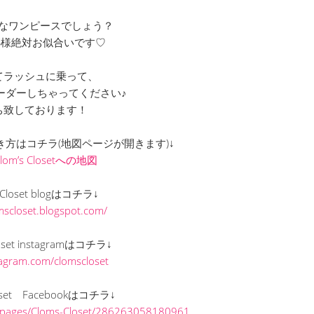
なワンピースでしょう？
S様絶対お似合いです♡
てラッシュに乗って、
ーダーしちゃってください♪
ち致しております！
までの行き方はコチラ(地図ページが開きます)↓
Clom’s Closetへの地図
s Closet blogはコチラ↓
omscloset.blogspot.com/
loset instagramはコチラ↓
stagram.com/clomscloset
loset Facebookはコチラ↓
/pages/Cloms-Closet/286263058180961