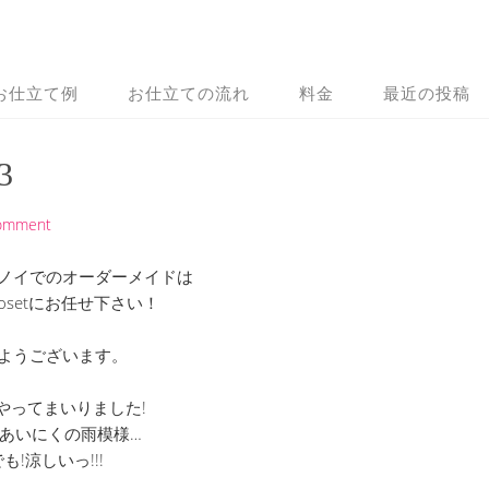
お仕立て例
お仕立ての流れ
料金
最近の投稿
3
Comment
ノイでのオーダーメイドは
 Closetにお任せ下さい！
ようございます。
やってまいりました!
あいにくの雨模様…
も!涼しいっ!!!