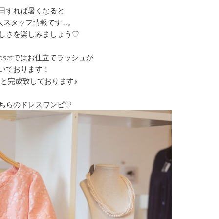
日すれば暑くなると
人スタッフ情報です…。
しさを楽しみましょう♡
 Closetではお仕立てラッシュが
いております！
と完成致しております♪
ちらのドレスワンピ♡