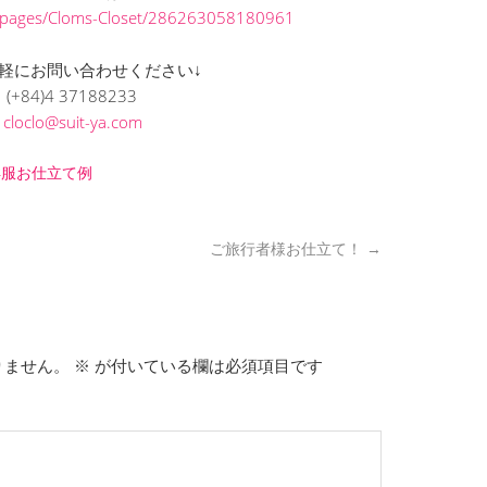
/pages/Cloms-Closet/286263058180961
軽にお問い合わせください↓
(+84)4 37188233
L
cloclo@suit-ya.com
洋服お仕立て例
ご旅行者様お仕立て！
→
りません。
※
が付いている欄は必須項目です