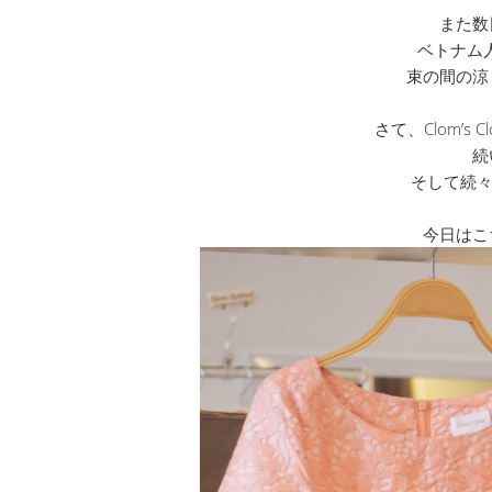
また数
ベトナム
束の間の涼
さて、Clom’s
続
そして続々
今日はこ