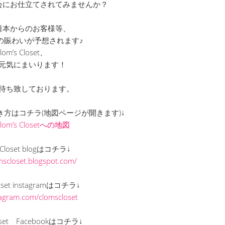
会にお仕立てされてみませんか？
日本からのお客様等、
の賑わいが予想されます♪
lom’s Closet、
元気にまいります！
待ち致しております。
までの行き方はコチラ(地図ページが開きます)↓
Clom’s Closetへの地図
s Closet blogはコチラ↓
omscloset.blogspot.com/
loset instagramはコチラ↓
stagram.com/clomscloset
loset Facebookはコチラ↓