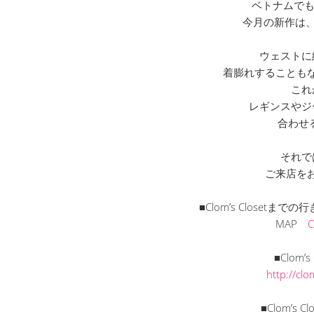
ベトナムでも
今月の新作は、
ウェストに
着膨れすることも
これ
レギンスやジ
合わせ
それで
ご来店を
■Clom’s Closet
MAP
■Clom’
http://cl
■Clom’s C