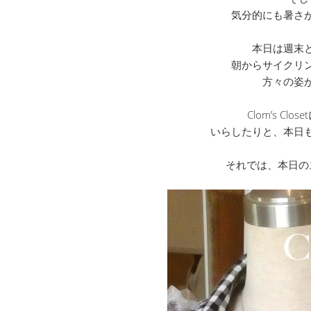
気分的にも暑さ
本日は週末
朝からサイクリ
方々の姿
Clom’s C
いらしたりと、本日
それでは、本日の