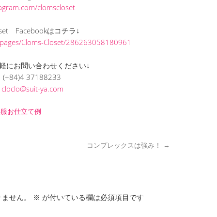
stagram.com/clomscloset
loset Facebookはコチラ↓
/pages/Cloms-Closet/286263058180961
軽にお問い合わせください↓
(+84)4 37188233
L
cloclo@suit-ya.com
洋服お仕立て例
コンプレックスは強み！
→
りません。
※
が付いている欄は必須項目です