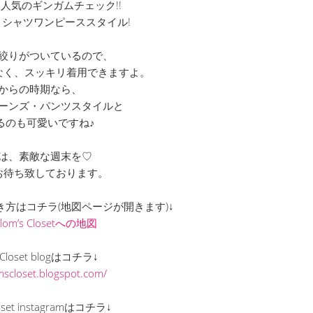
人気のギンガムチェック!!
シャツワンピーススタイル!
絞りがついているので、
なく、スッキリ着用できますよ。
からの時期なら、
ーンズ・パンツスタイルと
るのも可愛いですね♪
は、素敵な週末を♡
お待ち致しております。
までの行き方はコチラ(地図ページが開きます)↓
Clom’s Closetへの地図
s Closet blogはコチラ↓
omscloset.blogspot.com/
loset instagramはコチラ↓