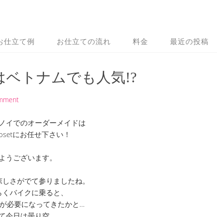
お仕立て例
お仕立ての流れ
料金
最近の投稿
ベトナムでも人気!?
omment
ノイでのオーダーメイドは
 Closetにお任せ下さい！
ようございます。
涼しさがでて参りましたね。
らくバイクに乗ると、
が必要になってきたかと…
て今日は曇り空。