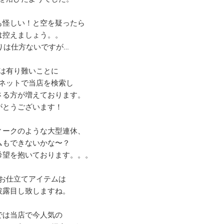
も怪しい！と空を疑ったら
は控えましょう。。
りは仕方ないですが…
は有り難いことに
ネットで当店を検索し
さる方が増えております。
がとうございます！
ィークのような大型連休、
ムもできないかな〜？
希望を抱いております。。。
お仕立てアイテムは
披露目し致しますね。
では当店で今人気の