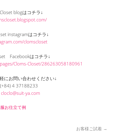
s Closet blogはコチラ↓
omscloset.blogspot.com/
loset instagramはコチラ↓
stagram.com/clomscloset
loset Facebookはコチラ↓
/pages/Cloms-Closet/286263058180961
軽にお問い合わせください↓
(+84) 4 37188233
L
cloclo@suit-ya.com
洋服お仕立て例
お客様ご試着
→