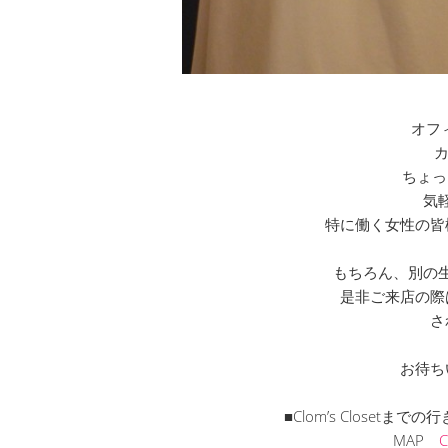
オフ
カ
ちょっ
気
特に働く女性の皆
もちろん、別の
是非ご来店の際
さ
お待ち
■Clom’s Closet
MAP