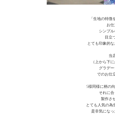
「生地の特徴
お仕
シンプル
目立
とても印象的な
当
（上から下に
グラデー
でのお仕
S様同様に柄の
それに合
製作さ
とても人気の為
是非気になっ