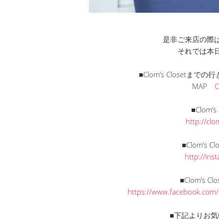
是非ご来店の際
それでは本
■Clom’s Closet
MAP
■Clom’
http://cl
■Clom’s C
http://in
■Clom’s C
https://www.facebook.com
■下記よりお気