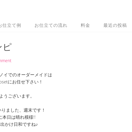
お仕立て例
お仕立ての流れ
料金
最近の投稿
ンピ
omment
ノイでのオーダーメイドは
 Closetにお任せ下さい！
ようございます。
いりました、週末です！
に本日は晴れ模様!!
出かけ日和ですね♪