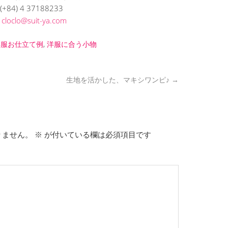
(+84) 4 37188233
L
cloclo@suit-ya.com
洋服お仕立て例
,
洋服に合う小物
生地を活かした、マキシワンピ♪
→
りません。
※
が付いている欄は必須項目です