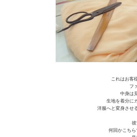
これはお客
フ
中身は
生地を着分に
洋服へと変身させ
彼
何回かこちら