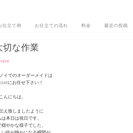
お仕立て例
お仕立ての流れ
料金
最近の投稿
大切な作業
mment
ノイでのオーダーメイドは
 Closetにお任せ下さい！
こんにちは。
伝え致しましたように
ムは本日は祝日です。
で穏やかな様子でした。
しい街が静かになる瞬間が