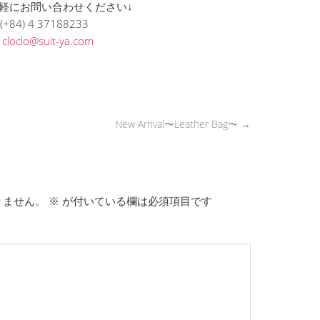
軽にお問い合わせください↓
(+84) 4 37188233
L
cloclo@suit-ya.com
New Arrival〜Leather Bag〜
→
りません。
※
が付いている欄は必須項目です