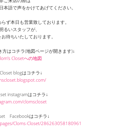
非ご来店の際は
』と日本語で声をかけてあげてください。
わらず本日も営業致しております。
明るいスタッフが、
をお待ちいたしております。
までの行き方はコチラ(地図ページが開きます)↓
Clom’s Closetへの地図
s Closet blogはコチラ↓
omscloset.blogspot.com/
loset instagramはコチラ↓
stagram.com/clomscloset
loset Facebookはコチラ↓
/pages/Cloms-Closet/286263058180961