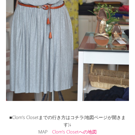
■Clom’s Closetまでの行き方はコチラ(地図ページが開きま
す)↓
MAP
Clom’s Closetへの地図